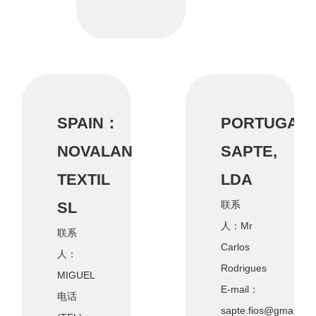
SPAIN：
PORTUGAL
NOVALAN
SAPTE,
TEXTIL
LDA
SL
联系
人：Mr
联系
Carlos
人：
Rodrigues
MIGUEL
E-mail：
电话
sapte.fios@gmail.co