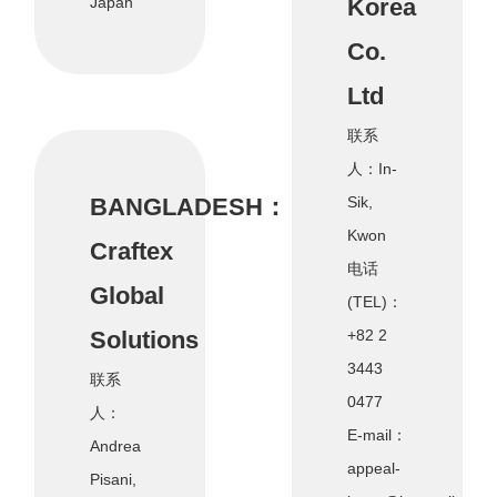
Japan
Korea
Co.
Ltd
联系
人：In-
BANGLADESH：
Sik,
Kwon
Craftex
电话
Global
(TEL)：
Solutions
+82 2
3443
联系
0477
人：
E-mail：
Andrea
appeal-
Pisani,