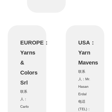
EUROPE：
USA：
Yarns
Yarn
&
Mavens
Colors
联系
人：Mr.
Srl
Hasan
联系
Erdal
人：
电话
Carlo
(TEL)：