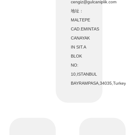
cengiz@gulcaniplik.com
地址：
MALTEPE
CAD.EMINTAS
CANAYAK
IN SIT.A
BLOK
NO:
10,ISTANBUL
BAYRAMPASA,34035,Turkey