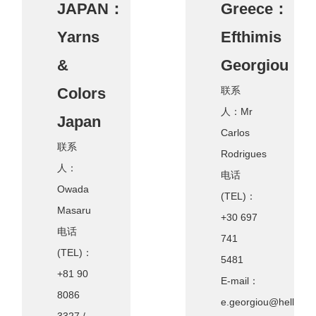
JAPAN：
Greece：
Yarns
Efthimis
&
Georgiou
Colors
联系
人：Mr
Japan
Carlos
联系
Rodrigues
人：
电话
Owada
(TEL)：
Masaru
+30 697
电话
741
(TEL)：
5481
+81 90
E-mail：
8086
e.georgiou@hellaskni