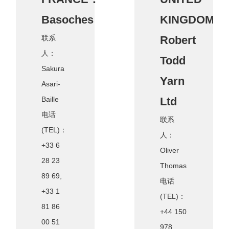
Basoches
KINGDOM：
联系
Robert
人：
Todd
Sakura
Yarn
Asari-
Baille
Ltd
电话
联系
(TEL)：
人：
+33 6
Oliver
28 23
Thomas
89 69,
电话
+33 1
(TEL)：
81 86
+44 150
00 51
978