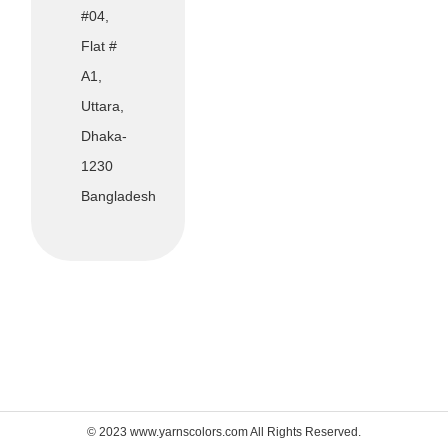
#04,
Flat #
A1,
Uttara,
Dhaka-
1230
Bangladesh
© 2023 www.yarnscolors.com All Rights Reserved.