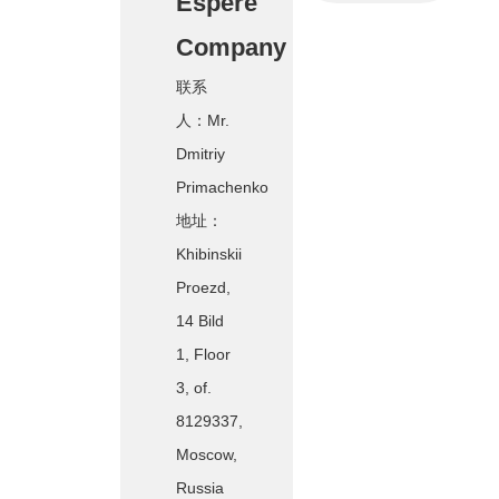
Espere
Company
联系
人：Mr.
Dmitriy
Primachenko
地址：
Khibinskii
Proezd,
14 Bild
1, Floor
3, of.
8129337,
Moscow,
Russia