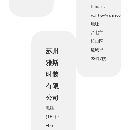
E-mail：
yci_tw@yarnscolors
地址：
台北市
松山區
苏州
慶城街
23號7樓
雅斯
时装
有限
公司
电话
(TEL)：
+86-