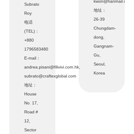
kwon@hanmail.net
Subrato
地址：
Roy
26-39
电话
Chungdam-
(TEL)：
dong,
+880
Gangnam-
1796583480
Gu,
E-mail：
Seoul,
andrea.pisani@filivivi.com.hk,
Korea
subrato@craftexglobal.com
地址：
House
No. 17,
Road #
12,
Sector