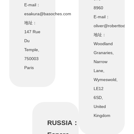
E-mail：
8960
esakura@basoches.com
E-mail：
地址：
oliver@roberttodds.
147 Rue
地址：
Du
Woodland
Temple,
Granaries,
750003
Narrow
Paris
Lane,
Wymeswold,
LE12
6SD,
United
Kingdom
RUSSIA：