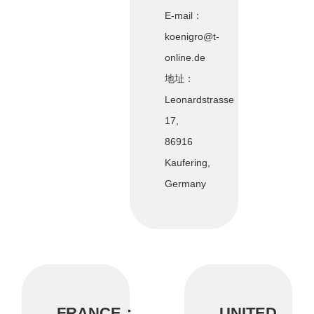
E-mail：
koenigro@t-
online.de
地址：
Leonardstrasse
17,
86916
Kaufering,
Germany
FRANCE：
UNITED