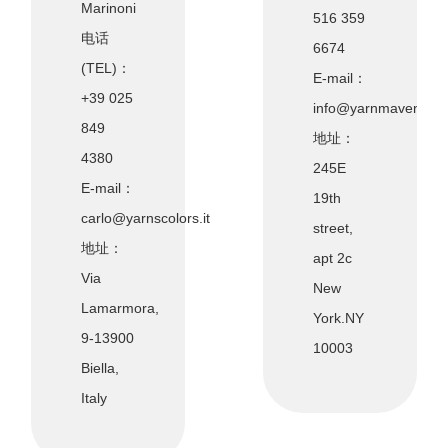
Marinoni
516 359
电话
6674
(TEL)：
E-mail：
+39 025
info@yarnmavens.c
849
地址：
4380
245E
E-mail：
19th
carlo@yarnscolors.it
street,
地址：
apt 2c
Via
New
Lamarmora,
York.NY
9-13900
10003
Biella,
Italy