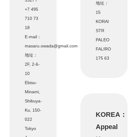
3327 /
地址：
+7 495
15
710 73
KORAI
18
STR
E-mail：
PALEO
masaru.owada@gmail.com
FALIRO
地址：
175 63
2F, 2-6-
10
Ebisu-
Minami,
Shibuya-
Ku, 150-
KOREA：
022
Appeal
Tokyo