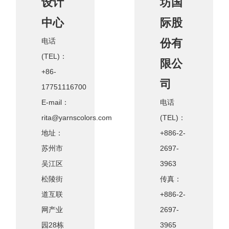
设计
坊国
中心
际股
电话
份有
(TEL)：
限公
+86-
司
17751116700
E-mail：
电话
rita@yarnscolors.com
(TEL)：
地址：
+886-2-
苏州市
2697-
吴江区
3963
松陵街
传真：
道互联
+886-2-
网产业
2697-
园28栋
3965