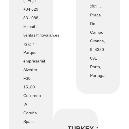
(TEL)：
地址：
+34 629
Praca
831 088
Do
E-mail：
Campo
ventas@novalan.es
Grande,
地址：
9, 4350-
Parque
091
empresarial
Porto,
Alvedro
Portugal
F30,
15180
Culleredo
,A
Coruña
Spain
TURKEY：