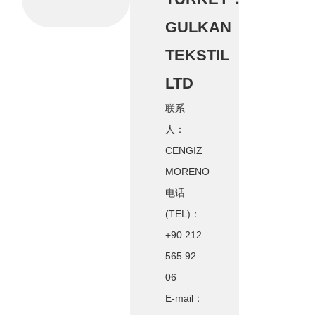
GULKAN
TEKSTIL
LTD
联系
人：
CENGIZ
MORENO
电话
(TEL)：
+90 212
565 92
06
E-mail：